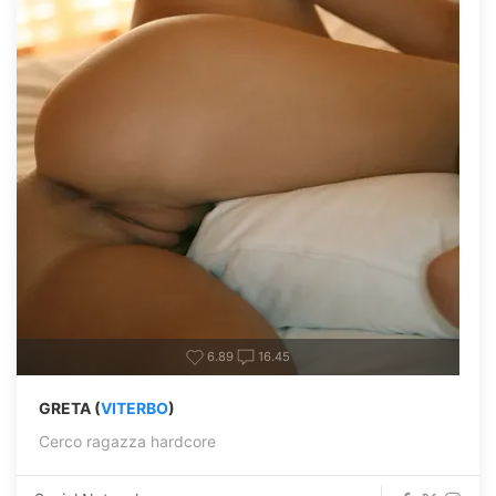
6.89
16.45
GRETA (
VITERBO
)
Cerco ragazza hardcore