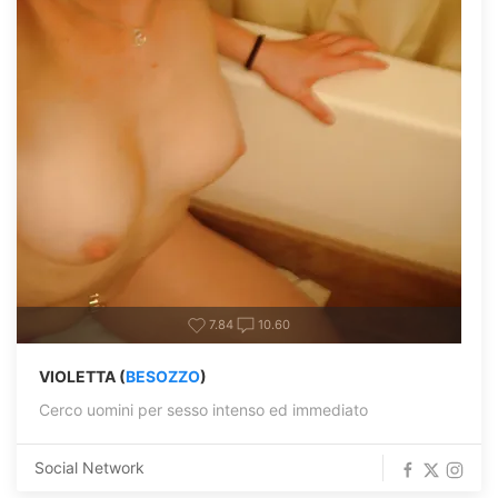
7.84
10.60
VIOLETTA (
BESOZZO
)
Cerco uomini per sesso intenso ed immediato
Social Network