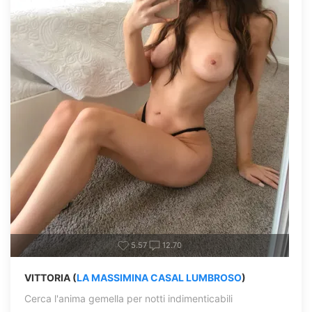
5.57
12.70
VITTORIA (
LA MASSIMINA CASAL LUMBROSO
)
Cerca l'anima gemella per notti indimenticabili