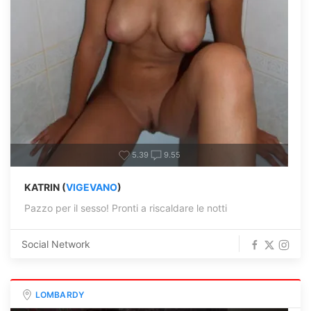
5.39
9.55
KATRIN (
VIGEVANO
)
Pazzo per il sesso! Pronti a riscaldare le notti
Social Network
LOMBARDY