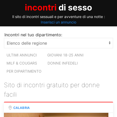
incontri
di sesso
Il sito di incontri sessuali e per avventure di una notte :
Inserisci un annuncio
Incontri nel tuo dipartimento:
ULTIMI ANNUNCI
GIOVANI 18-25 ANNI
MILF & COUGARS
DONNE INFEDELI
PER DIPARTIMENTO
Sito di incontri gratuito per donne
facili
CALABRIA