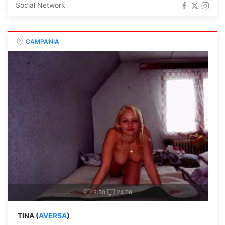
Social Network
CAMPANIA
8.30
24.08
TINA (
AVERSA
)