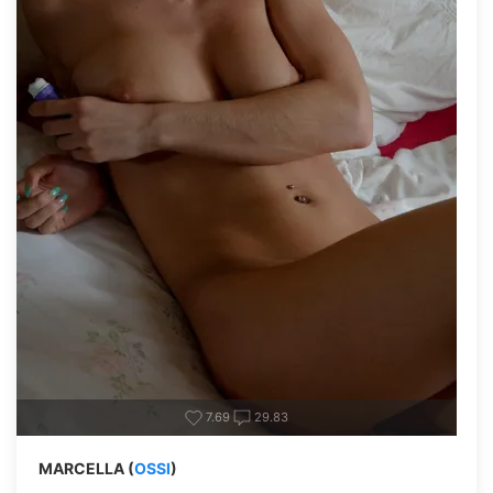
7.69
29.83
MARCELLA (
OSSI
)