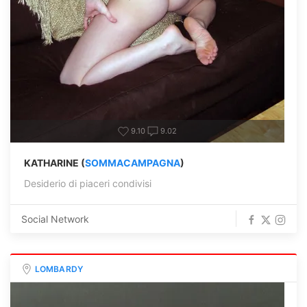
9.10
9.02
KATHARINE (
SOMMACAMPAGNA
)
Desiderio di piaceri condivisi
Social Network
LOMBARDY