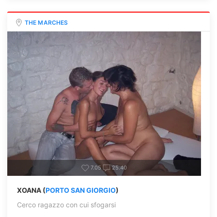
THE MARCHES
7.05
25.40
XOANA (
PORTO SAN GIORGIO
)
Cerco ragazzo con cui sfogarsi