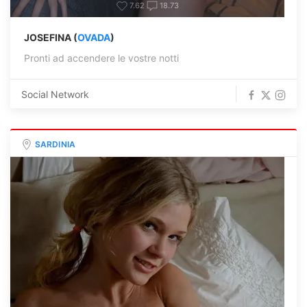
7.62
18.73
JOSEFINA (
OVADA
)
Pronti ad accendere le vostre notti
Social Network
SARDINIA