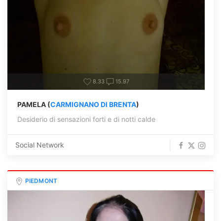
8.33
15.97
PAMELA (
CARMIGNANO DI BRENTA
)
Desiderio di sensazioni forti e di notti calde
Social Network
PIEDMONT