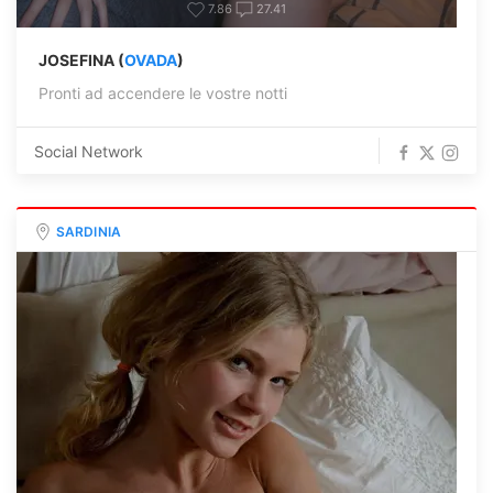
7.86
27.41
JOSEFINA (
OVADA
)
Pronti ad accendere le vostre notti
Social Network
SARDINIA