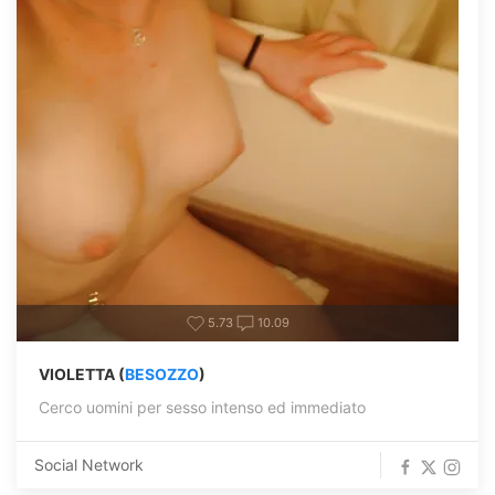
5.73
10.09
VIOLETTA (
BESOZZO
)
Cerco uomini per sesso intenso ed immediato
Social Network