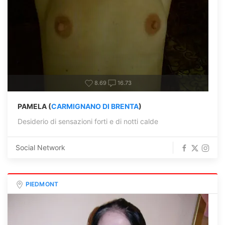
8.69
16.73
PAMELA (
CARMIGNANO DI BRENTA
)
Desiderio di sensazioni forti e di notti calde
Social Network
PIEDMONT