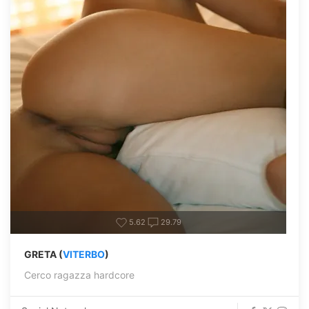
5.62
29.79
GRETA (
VITERBO
)
Cerco ragazza hardcore