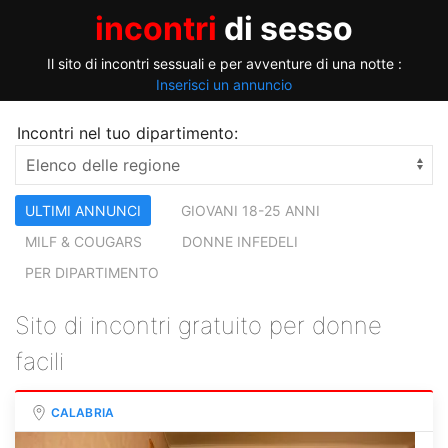
incontri
di sesso
Il sito di incontri sessuali e per avventure di una notte :
Inserisci un annuncio
Incontri nel tuo dipartimento:
ULTIMI ANNUNCI
GIOVANI 18-25 ANNI
MILF & COUGARS
DONNE INFEDELI
PER DIPARTIMENTO
Sito di incontri gratuito per donne
facili
CALABRIA