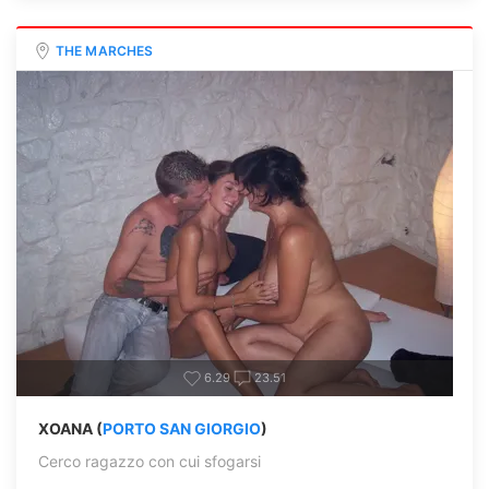
THE MARCHES
6.29
23.51
XOANA (
PORTO SAN GIORGIO
)
Cerco ragazzo con cui sfogarsi