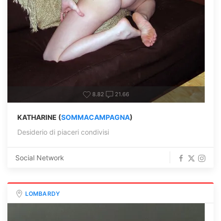
8.82
21.66
KATHARINE (
SOMMACAMPAGNA
)
Desiderio di piaceri condivisi
Social Network
LOMBARDY