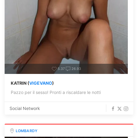
5.37
26.93
KATRIN (
VIGEVANO
)
Pazzo per il sesso! Pronti a riscaldare le notti
Social Network
LOMBARDY