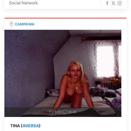
Social Network
CAMPANIA
8.63
16.45
TINA (
AVERSA
)