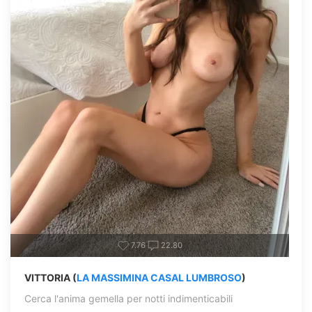
7.76
22.80
VITTORIA (
LA MASSIMINA CASAL LUMBROSO
)
Cerca l'anima gemella per notti indimenticabili