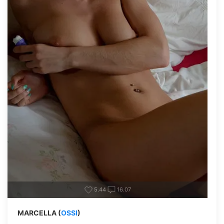
5.44
16.07
MARCELLA (
OSSI
)